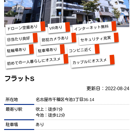
インターネット無料
ドローン空撮あり
VRあり
セキュリティ充実
防犯カメラあり
日当たり良好
コンビニ近く
駐輪場あり
駐車場あり
初めての一人暮らしにオススメ
カップルにオススメ
フラットS
更新日：2022-08-24
所在地
名古屋市千種区今池3丁目36-14
最寄り駅
吹上：徒歩7分
今池：徒歩12分
駐車場
あり