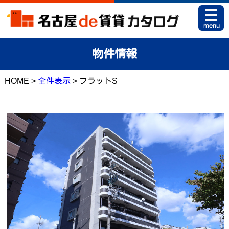
HOME
物件情報
お部屋カタログとは
HOME >
全件表示
> フラットS
駅名から探す
条件から探す
地図から探す
マイリスト
アパマンショップ 栄店
アパマンショップ 御器所店
お問い合せ