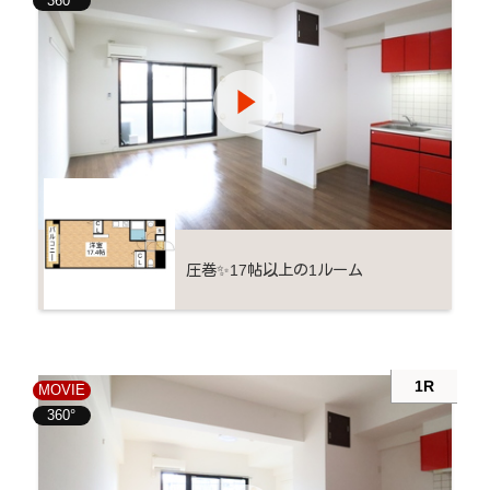
360°
圧巻✨17帖以上の1ルーム
1R
MOVIE
360°