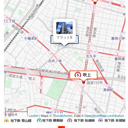
×
フラットS
300 m
1000 ft
Leaflet
| Maps ©
Thunderforest
, Data ©
OpenStreetMap contributors