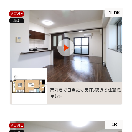
1LDK
MOVIE
360°
南向きで日当たり良好♪駅近で住環境
良し✨
1R
MOVIE