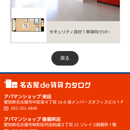
セキュリティ良好！単身向け1R✨
戻る
アパマンショップ 栄店
愛知県名古屋市中区栄４丁目 16-8 栄メンバーズオフィスビル１Ｆ
052-251-4848
アパマンショップ 御器所店
愛知県名古屋市昭和区阿由知通３丁目 23 ソレイユ御器所１階