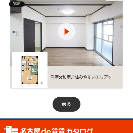
360°
洋室✖️和室🎶住みやすいエリア✨
戻る