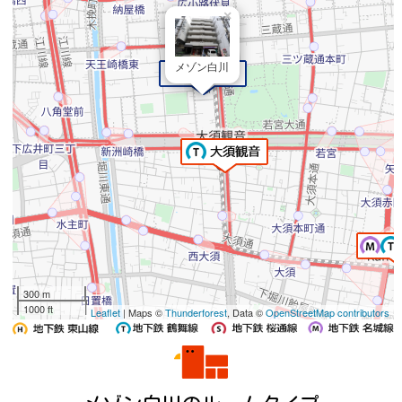
×
メゾン白川
300 m
1000 ft
Leaflet
| Maps ©
Thunderforest
, Data ©
OpenStreetMap contributors