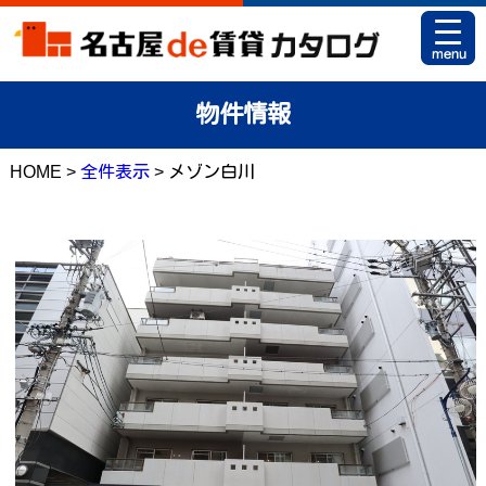
HOME
物件情報
お部屋カタログとは
HOME >
全件表示
> メゾン白川
駅名から探す
条件から探す
地図から探す
マイリスト
アパマンショップ 栄店
アパマンショップ 御器所店
お問い合せ