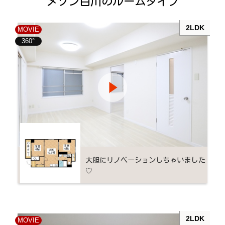
メゾン白川のルームタイプ
2LDK
MOVIE
360°
大胆にリノベーションしちゃいました
♡
2LDK
MOVIE