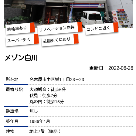
リノベーション物件
コンビニ近く
駐輪場あり
公園近くにあり
スーパー近く
メゾン白川
更新日：2022-06-26
所在地
名古屋市中区栄1丁目23－23
最寄り駅
大須観音：徒歩6分
伏見：徒歩7分
丸の内：徒歩15分
駐車場
無し
築年月
1986年4月
建物
地上7階（鉄筋 ）