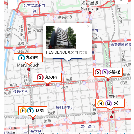
−
×
RESIDENCE丸の内七間町
300 m
1000 ft