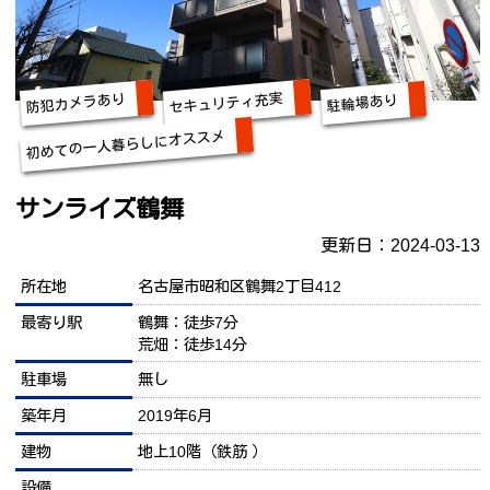
セキュリティ充実
防犯カメラあり
駐輪場あり
初めての一人暮らしにオススメ
サンライズ鶴舞
更新日：2024-03-13
所在地
名古屋市昭和区鶴舞2丁目412
最寄り駅
鶴舞：徒歩7分
荒畑：徒歩14分
駐車場
無し
築年月
2019年6月
建物
地上10階（鉄筋 ）
設備