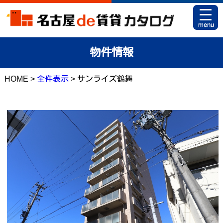
HOME
物件情報
お部屋カタログとは
HOME >
全件表示
> サンライズ鶴舞
駅名から探す
条件から探す
地図から探す
マイリスト
アパマンショップ 栄店
アパマンショップ 御器所店
お問い合せ