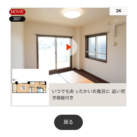
1K
MOVIE
360°
いつでもあったかいお風呂に 追い焚
き機能付き
戻る