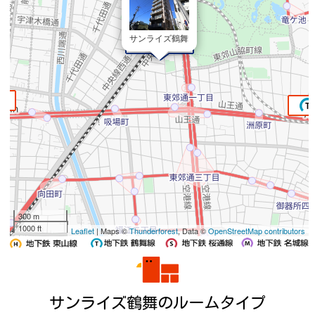
サンライズ鶴舞
300 m
1000 ft
Leaflet
| Maps ©
Thunderforest
, Data ©
OpenStreetMap contributors
サンライズ鶴舞のルームタイプ