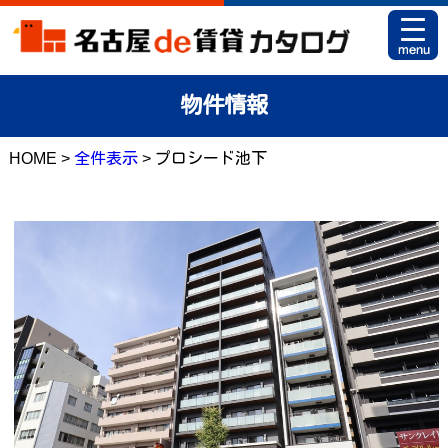
HOME
物件情報
お部屋カタログとは
HOME >
全件表示
> プロシード池下
駅名から探す
条件から探す
地図から探す
マイリスト
アパマンショップ 栄店
アパマンショップ 御器所店
お問い合せ