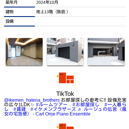
築年月
2024年10月
建物
地上13階（鉄筋 ）
設備
TikTok
@ikemen_hatena_brothers
お部屋探しの参考に‼️ 設備充実
の広々1LDK✨
#ルームツアー
#お部屋探し
#一人暮ら
し
#賃貸
#イケメンブラザーズ
♬ ルージュの伝言（魔
女の宅急便） - Carl Orrje Piano Ensemble