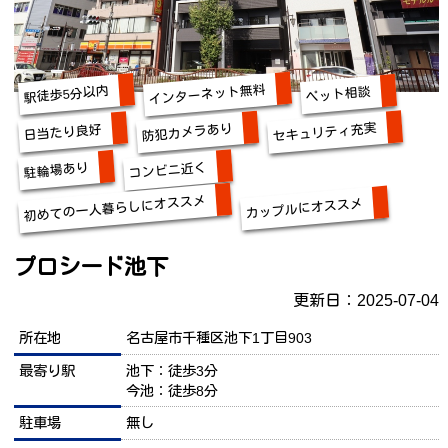
インターネット無料
駅徒歩5分以内
ペット相談
セキュリティ充実
防犯カメラあり
日当たり良好
コンビニ近く
駐輪場あり
初めての一人暮らしにオススメ
カップルにオススメ
プロシード池下
更新日：2025-07-04
所在地
名古屋市千種区池下1丁目903
最寄り駅
池下：徒歩3分
今池：徒歩8分
駐車場
無し