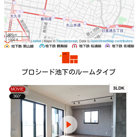
300 m
1000 ft
Leaflet
| Maps ©
Thunderforest
, Data ©
OpenStreetMap contributors
プロシード池下のルームタイプ
3LDK
MOVIE
360°