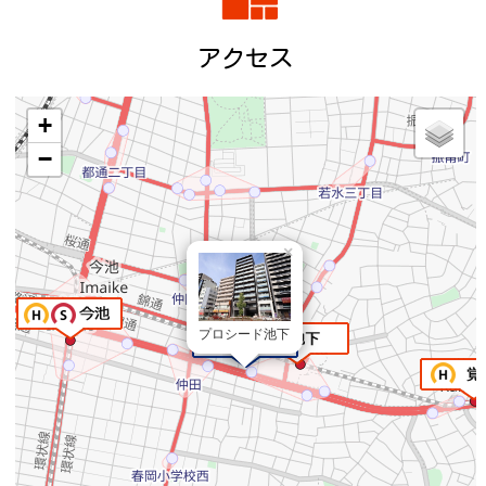
アクセス
+
−
×
プロシード池下