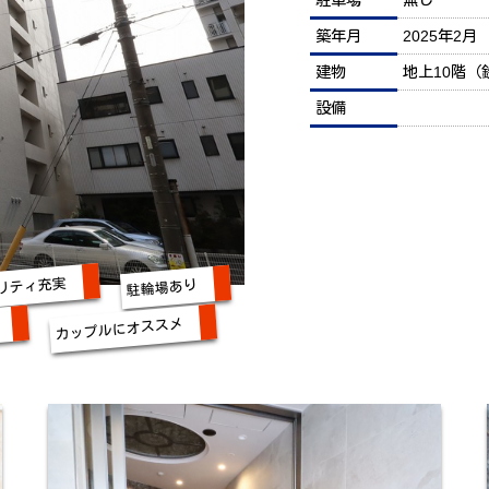
駐車場
無し
築年月
2025年2月
建物
地上10階（
設備
リティ充実
駐輪場あり
カップルにオススメ