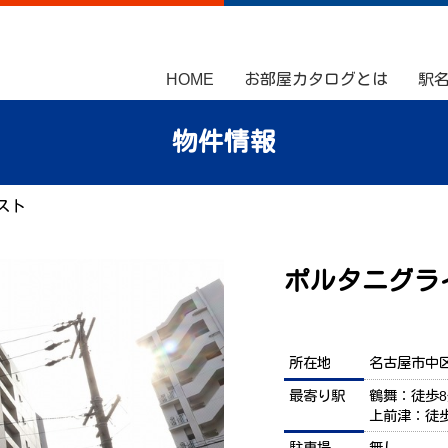
HOME
お部屋カタログとは
駅
物件情報
スト
ポルタニグラ
所在地
名古屋市中区
最寄り駅
鶴舞：徒歩8
上前津：徒歩