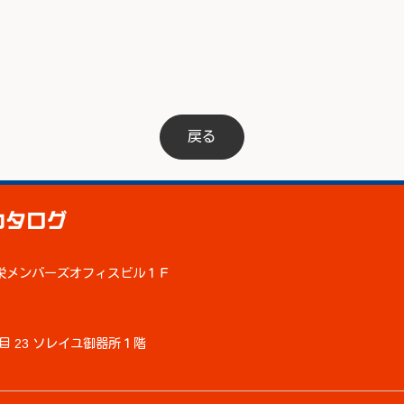
戻る
8 栄メンバーズオフィスビル１Ｆ
 23 ソレイユ御器所１階