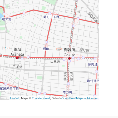
Leaflet
| Maps ©
Thunderforest
, Data ©
OpenStreetMap contributors