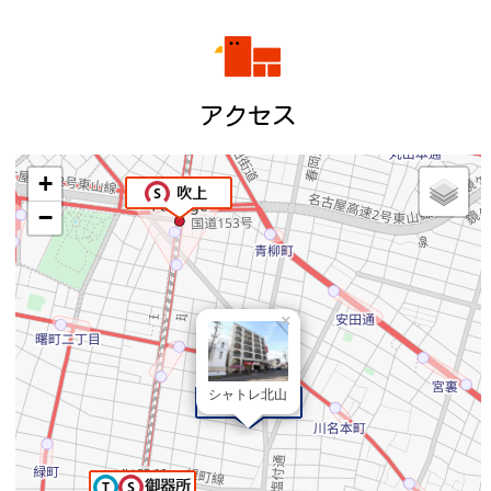
アクセス
+
−
×
シャトレ北山