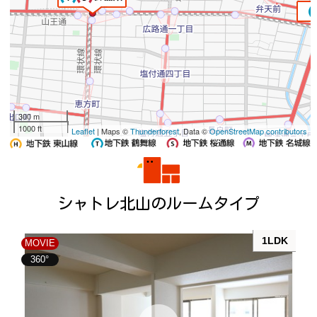
300 m
1000 ft
Leaflet
| Maps ©
Thunderforest
, Data ©
OpenStreetMap contributors
シャトレ北山のルームタイプ
1LDK
MOVIE
360°