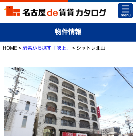
HOME
物件情報
お部屋カタログとは
HOME >
駅名から探す「吹上」
> シャトレ北山
駅名から探す
条件から探す
地図から探す
マイリスト
アパマンショップ 栄店
アパマンショップ 御器所店
お問い合せ