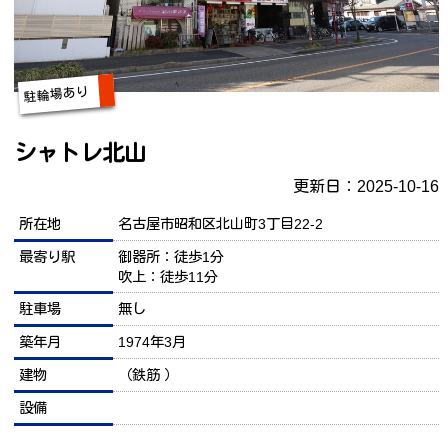
駐輪場あり
シャトレ北山
更新日：2025-10-16
所在地
名古屋市昭和区北山町3丁目22-2
最寄り駅
御器所：徒歩1分
吹上：徒歩11分
駐車場
無し
築年月
1974年3月
建物
（鉄筋 ）
設備