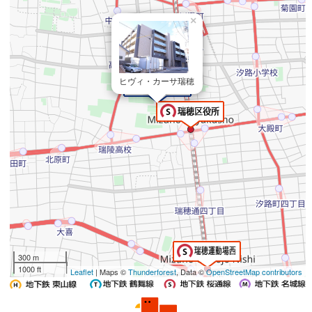
×
ヒヴィ・カーサ瑞穂
300 m
1000 ft
Leaflet
| Maps ©
Thunderforest
, Data ©
OpenStreetMap contributors