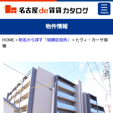
HOME
物件情報
お部屋カタログとは
HOME >
駅名から探す「瑞穂区役所」
> ヒヴィ・カーサ瑞
駅名から探す
穂
条件から探す
地図から探す
マイリスト
アパマンショップ 栄店
アパマンショップ 御器所店
お問い合せ