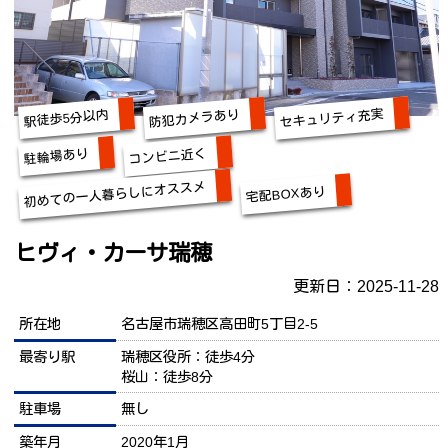
セキュリティ充実
防犯カメラあり
駅徒歩5分以内
コンビニ近く
駐輪場あり
初めての一人暮らしにオススメ
宅配BOXあり
ヒヴィ・カーサ瑞穂
更新日：2025-11-28
所在地
名古屋市瑞穂区高田町5丁目2-5
最寄り駅
瑞穂区役所：徒歩4分
桜山：徒歩8分
駐車場
無し
築年月
2020年1月