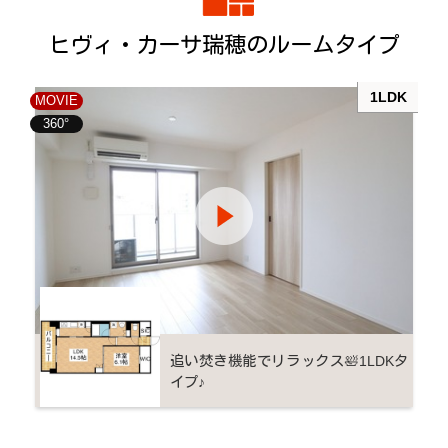
ヒヴィ・カーサ瑞穂のルームタイプ
1LDK
MOVIE
360°
追い焚き機能でリラックス🛀1LDKタ
イプ♪