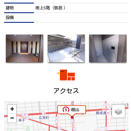
建物
地上5階（鉄筋 ）
設備
アクセス
+
−