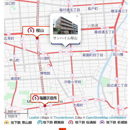
×
サンハイム桜山
300 m
1000 ft
Leaflet
| Maps ©
Thunderforest
, Data ©
OpenStreetMap contributors