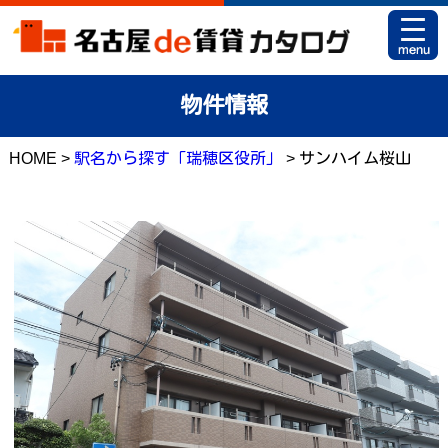
HOME
物件情報
お部屋カタログとは
HOME >
駅名から探す「瑞穂区役所」
> サンハイム桜山
駅名から探す
条件から探す
地図から探す
マイリスト
アパマンショップ 栄店
アパマンショップ 御器所店
お問い合せ