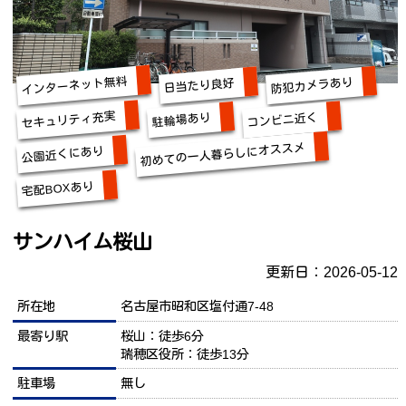
インターネット無料
防犯カメラあり
日当たり良好
セキュリティ充実
コンビニ近く
駐輪場あり
初めての一人暮らしにオススメ
公園近くにあり
宅配BOXあり
サンハイム桜山
更新日：2026-05-12
所在地
名古屋市昭和区塩付通7-48
最寄り駅
桜山：徒歩6分
瑞穂区役所：徒歩13分
駐車場
無し