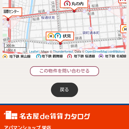
300 m
1000 ft
Leaflet
| Maps ©
Thunderforest
, Data ©
OpenStreetMap contributors
この物件を問い合わせる
戻る
アパマンショップ 栄店