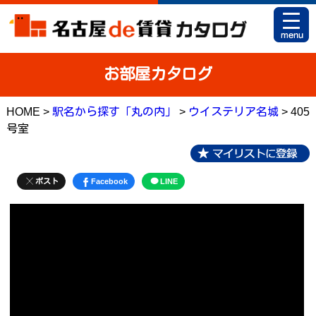
HOME
お部屋カタログ
お部屋カタログとは
HOME >
駅名から探す「丸の内」
>
ウイステリア名城
> 405
駅名から探す
号室
条件から探す
地図から探す
ポスト
Facebook
LINE
マイリスト
アパマンショップ 栄店
アパマンショップ 御器所店
お問い合せ