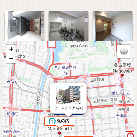
+
−
×
ウイステリア名城