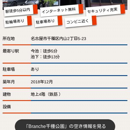
インターネット無料
セキュリティ充実
駅徒歩5分以内
コンビニ近く
駐輪場あり
駐車場あり
所在地
名古屋市千種区内山2丁目5-23
最寄り駅
今池：徒歩5分
池下：徒歩13分
駐車場
あり
築年月
2018年12月
建物
地上4階（鉄筋 ）
設備
「Branche千種公園」の空き情報を見る