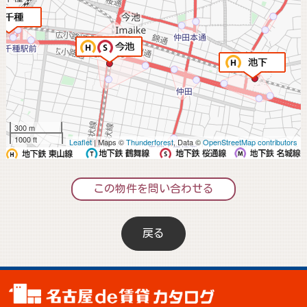
300 m
1000 ft
Leaflet
| Maps ©
Thunderforest
, Data ©
OpenStreetMap contributors
この物件を問い合わせる
戻る