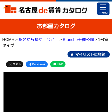
HOME
お部屋カタログ
お部屋カタログとは
HOME >
駅名から探す「今池」
>
Branche千種公園
> 1号室
駅名から探す
タイプ
条件から探す
地図から探す
ポスト
Facebook
LINE
マイリスト
アパマンショップ 栄店
アパマンショップ 御器所店
お問い合せ