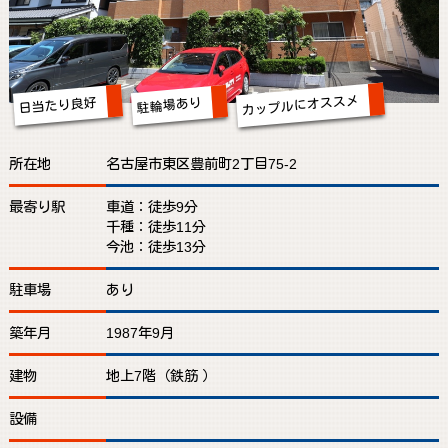
カップルにオススメ
日当たり良好
駐輪場あり
所在地
名古屋市東区豊前町2丁目75-2
最寄り駅
車道：徒歩9分
千種：徒歩11分
今池：徒歩13分
駐車場
あり
築年月
1987年9月
建物
地上7階（鉄筋 ）
設備