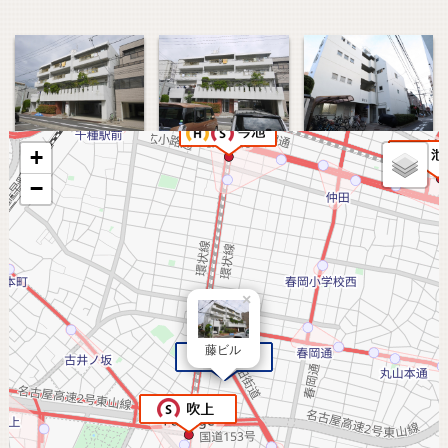
+
−
×
藤ビル