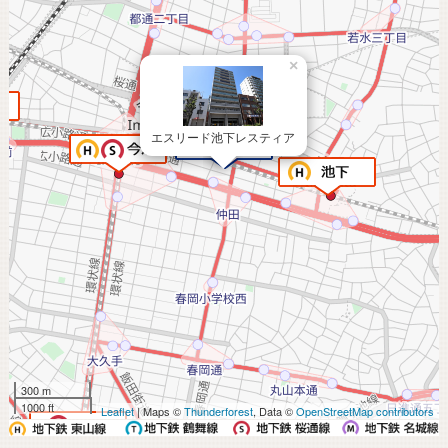
×
エスリード池下レスティア
300 m
1000 ft
Leaflet
| Maps ©
Thunderforest
, Data ©
OpenStreetMap contributors