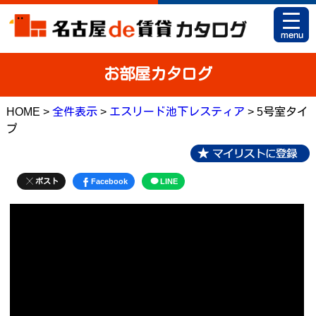
HOME
お部屋カタログ
お部屋カタログとは
HOME >
全件表示
>
エスリード池下レスティア
> 5号室タイ
駅名から探す
プ
条件から探す
地図から探す
ポスト
Facebook
LINE
マイリスト
アパマンショップ 栄店
アパマンショップ 御器所店
お問い合せ