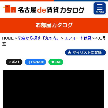
HOME
お部屋カタログ
お部屋カタログとは
HOME >
駅名から探す「丸の内」
>
エフォート伏見
> 401号
駅名から探す
室
条件から探す
地図から探す
ポスト
Facebook
LINE
マイリスト
アパマンショップ 栄店
アパマンショップ 御器所店
お問い合せ