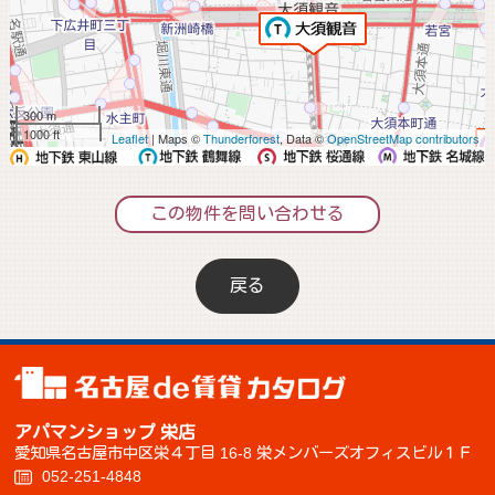
300 m
1000 ft
Leaflet
| Maps ©
Thunderforest
, Data ©
OpenStreetMap contributors
この物件を問い合わせる
戻る
アパマンショップ 栄店
愛知県名古屋市中区栄４丁目 16-8 栄メンバーズオフィスビル１Ｆ
052-251-4848