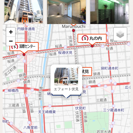
+
−
×
エフォート伏見