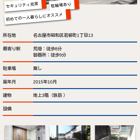
セキュリティ充実
駐輪場あり
初めての一人暮らしにオススメ
所在地
名古屋市昭和区若柳町1丁目13
最寄り駅
荒畑：徒歩8分
御器所：徒歩9分
駐車場
無し
築年月
2015年10月
建物
地上3階（鉄筋 ）
設備