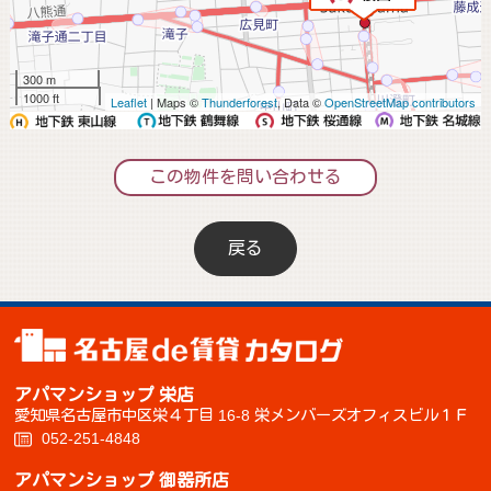
300 m
1000 ft
Leaflet
| Maps ©
Thunderforest
, Data ©
OpenStreetMap contributors
この物件を問い合わせる
戻る
アパマンショップ 栄店
愛知県名古屋市中区栄４丁目 16-8 栄メンバーズオフィスビル１Ｆ
052-251-4848
アパマンショップ 御器所店