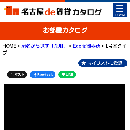
HOME
お部屋カタログ
お部屋カタログとは
HOME >
駅名から探す「荒畑」
>
Egeria御器所
> 1号室タイ
駅名から探す
プ
条件から探す
地図から探す
ポスト
Facebook
LINE
マイリスト
アパマンショップ 栄店
アパマンショップ 御器所店
お問い合せ