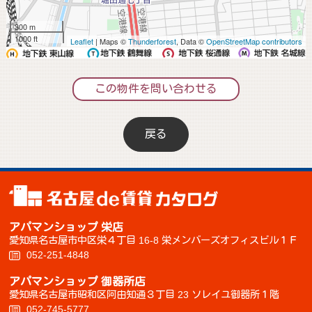
300 m
1000 ft
Leaflet
| Maps ©
Thunderforest
, Data ©
OpenStreetMap contributors
この物件を問い合わせる
戻る
アパマンショップ 栄店
愛知県名古屋市中区栄４丁目 16-8 栄メンバーズオフィスビル１Ｆ
052-251-4848
アパマンショップ 御器所店
愛知県名古屋市昭和区阿由知通３丁目 23 ソレイユ御器所１階
052-745-5777