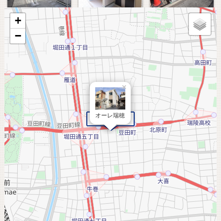
+
−
×
オーレ瑞穂