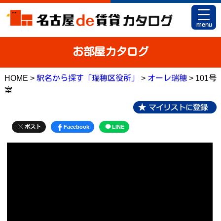
HOME
お部屋カタログ
お部屋カタログとは
HOME >
駅名から探す「瑞穂区役所」
>
オーレ瑞穂
> 101号
駅名から探す
室
条件から探す
地図から探す
ポスト
Facebook
LINE
マイリスト
アパマンショップ 栄店
アパマンショップ 御器所店
お問い合せ