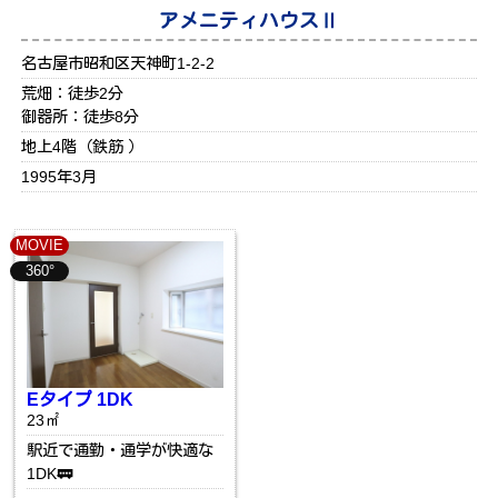
アメニティハウスⅡ
名古屋市昭和区天神町1-2-2
荒畑：徒歩2分
御器所：徒歩8分
地上4階（鉄筋 ）
1995年3月
MOVIE
360°
Eタイプ 1DK
23㎡
駅近で通勤・通学が快適な
1DK🚃