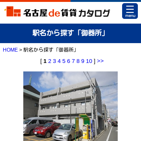
HOME
駅名から探す「御器所」
お部屋カタログとは
HOME
> 駅名から探す「御器所」
駅名から探す
[
1
2
3
4
5
6
7
8
9
10
]
>>
条件から探す
地図から探す
マイリスト
アパマンショップ 栄店
アパマンショップ 御器所店
お問い合せ