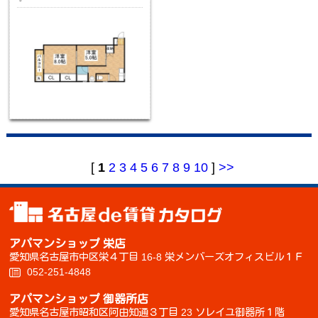
[
1
2
3
4
5
6
7
8
9
10
]
>>
アパマンショップ 栄店
愛知県名古屋市中区栄４丁目 16-8 栄メンバーズオフィスビル１Ｆ
052-251-4848
アパマンショップ 御器所店
愛知県名古屋市昭和区阿由知通３丁目 23 ソレイユ御器所１階