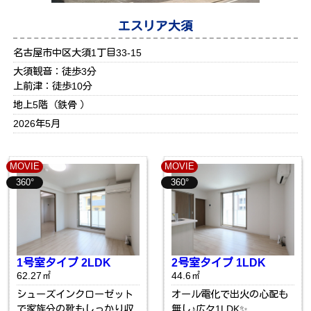
エスリア大須
名古屋市中区大須1丁目33-15
大須観音：徒歩3分
上前津：徒歩10分
地上5階（鉄骨 ）
2026年5月
MOVIE
MOVIE
360°
360°
1号室タイプ 2LDK
2号室タイプ 1LDK
62.27㎡
44.6㎡
シューズインクローゼット
オール電化で出火の心配も
で家族分の靴もしっかり収
無し♪広々1LDK✨