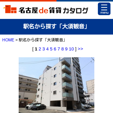
HOME
駅名から探す「大須観音」
お部屋カタログとは
HOME
> 駅名から探す「大須観音」
駅名から探す
[
1
2
3
4
5
6
7
8
9
10
]
>>
条件から探す
地図から探す
マイリスト
アパマンショップ 栄店
アパマンショップ 御器所店
お問い合せ