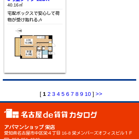
40.16㎡
宅配ボックスで安心して荷
物が受け取れる🎶
[
1
2
3
4
5
6
7
8
9
10
]
>>
アパマンショップ 栄店
愛知県名古屋市中区栄４丁目 16-8 栄メンバーズオフィスビル１Ｆ