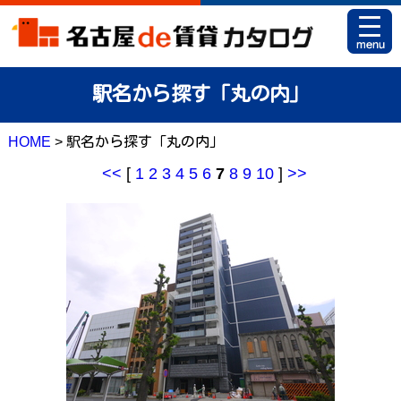
HOME
駅名から探す「丸の内」
お部屋カタログとは
HOME
> 駅名から探す「丸の内」
駅名から探す
<<
[
1
2
3
4
5
6
7
8
9
10
]
>>
条件から探す
地図から探す
マイリスト
アパマンショップ 栄店
アパマンショップ 御器所店
お問い合せ