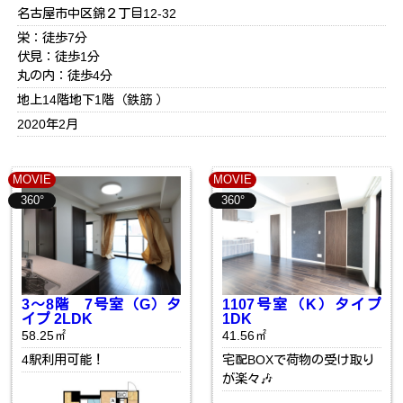
名古屋市中区錦２丁目12-32
栄：徒歩7分
伏見：徒歩1分
丸の内：徒歩4分
地上14階地下1階（鉄筋 ）
2020年2月
MOVIE
MOVIE
360°
360°
3～8階 7号室（G）タ
1107号室（K）タイプ
イプ 2LDK
1DK
58.25㎡
41.56㎡
4駅利用可能！
宅配BOXで荷物の受け取り
が楽々🎶