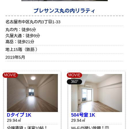
プレサンス丸の内リラティ
名古屋市中区丸の内3丁目1-33
丸の内：徒歩5分
久屋大通：徒歩9分
高岳：徒歩21分
地上15階（鉄筋 ）
2019年5月
MOVIE
MOVIE
360°
Dタイプ 1K
504号室 1K
29.94㎡
29.94㎡
分譲賃貸・洋室10帖！
Wi-Fiが使い放題！🛜