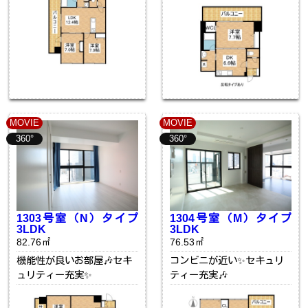
MOVIE
MOVIE
360°
360°
1303号室（N）タイプ
1304号室（M）タイプ
3LDK
3LDK
82.76㎡
76.53㎡
機能性が良いお部屋🎶セキ
コンビニが近い✨セキュリ
ュリティー充実✨
ティー充実🎶