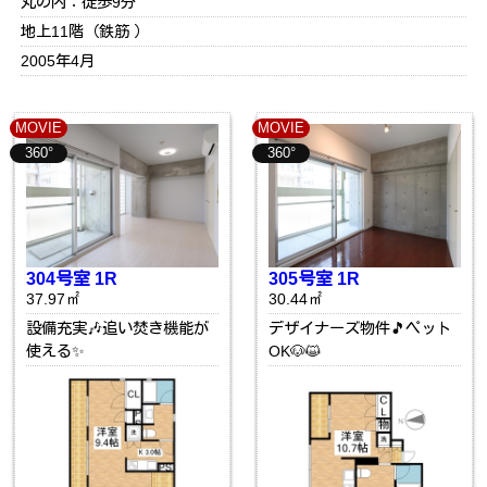
丸の内：徒歩9分
地上11階（鉄筋 ）
2005年4月
MOVIE
MOVIE
360°
360°
304号室 1R
305号室 1R
37.97㎡
30.44㎡
設備充実🎶追い焚き機能が
デザイナーズ物件🎵ペット
使える✨
OK🐶😺