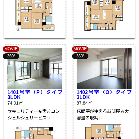
MOVIE
MOVIE
360°
360°
1401号室（P）タイプ
1402号室（O）タイプ
3LDK
3LDK
74.01㎡
87.84㎡
セキュリティー充実🎶コン
床暖房が使えるお部屋🎶大
シェルジュサービス✨
容量の収納✨