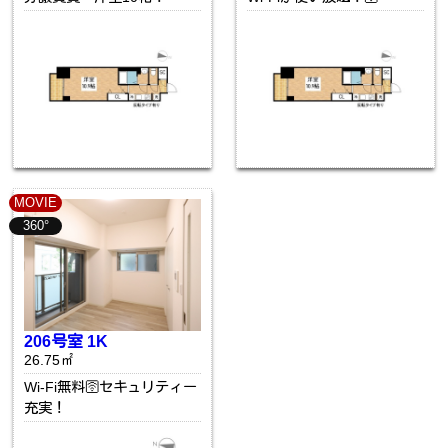
MOVIE
360°
206号室 1K
26.75㎡
Wi-Fi無料🛜セキュリティー
充実！