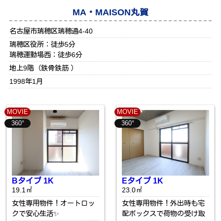
MA・MAISON丸賀
名古屋市瑞穂区瑞穂通4-40
瑞穂区役所：徒歩5分
瑞穂運動場西：徒歩6分
地上9階（鉄骨鉄筋 ）
1998年1月
MOVIE
MOVIE
360°
360°
Bタイプ 1K
Eタイプ 1K
19.1㎡
23.0㎡
女性専用物件！オートロッ
女性専用物件！外出時も宅
クで安心生活✨
配ボックスで荷物の受け取