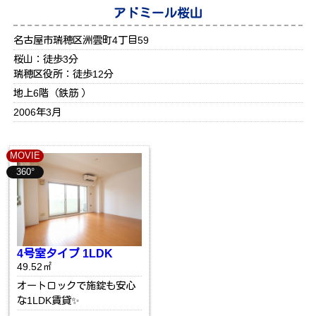
アドミール桜山
名古屋市瑞穂区洲雲町4丁目59
桜山：徒歩3分
瑞穂区役所：徒歩12分
地上6階（鉄筋 ）
2006年3月
MOVIE
360°
4号室タイプ 1LDK
49.52㎡
オートロックで施錠も安心
な1LDK賃貸✨