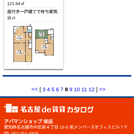
121.64㎡
庭付き一戸建てで持ち家気
分🎶
<<
[
3
4
5
6
7
8
9
10
11
12
]
>>
アパマンショップ 栄店
愛知県名古屋市中区栄４丁目 16-8 栄メンバーズオフィスビル１Ｆ
052-251-4848