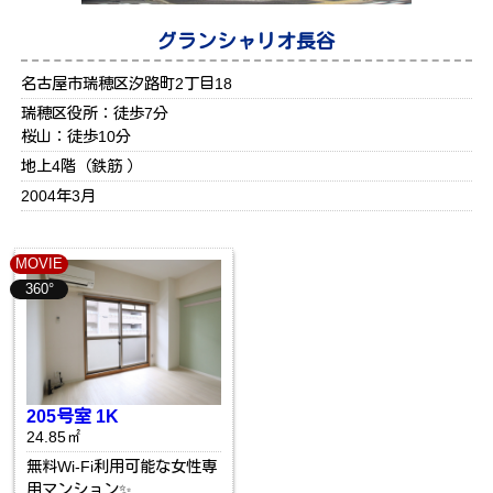
グランシャリオ長谷
名古屋市瑞穂区汐路町2丁目18
瑞穂区役所：徒歩7分
桜山：徒歩10分
地上4階（鉄筋 ）
2004年3月
MOVIE
360°
205号室 1K
24.85㎡
無料Wi-Fi利用可能な女性専
用マンション✨