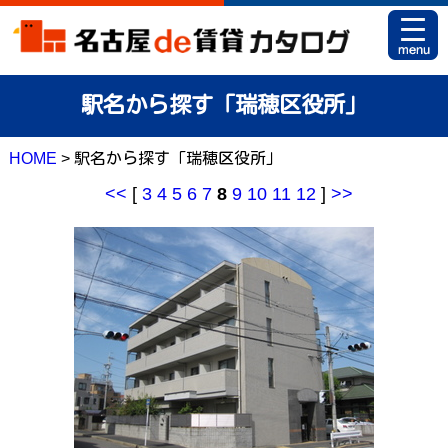
HOME
駅名から探す「瑞穂区役所」
お部屋カタログとは
HOME
> 駅名から探す「瑞穂区役所」
駅名から探す
<<
[
3
4
5
6
7
8
9
10
11
12
]
>>
条件から探す
地図から探す
マイリスト
アパマンショップ 栄店
アパマンショップ 御器所店
お問い合せ