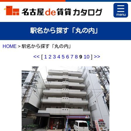
HOME
駅名から探す「丸の内」
お部屋カタログとは
HOME
> 駅名から探す「丸の内」
駅名から探す
<<
[
1
2
3
4
5
6
7
8
9
10
]
>>
条件から探す
地図から探す
マイリスト
アパマンショップ 栄店
アパマンショップ 御器所店
お問い合せ