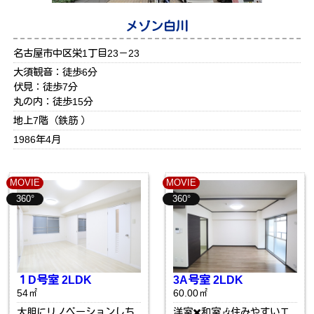
メゾン白川
名古屋市中区栄1丁目23－23
大須観音：徒歩6分
伏見：徒歩7分
丸の内：徒歩15分
地上7階（鉄筋 ）
1986年4月
MOVIE
MOVIE
360°
360°
１D号室 2LDK
3A号室 2LDK
54㎡
60.00㎡
大胆にリノベーションしち
洋室✖️和室🎶住みやすいエ