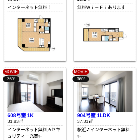
インターネット無料！
無料Ｗｉ－Ｆｉあります
MOVIE
MOVIE
360°
360°
608号室 1K
904号室 1LDK
31.83㎡
37.31㎡
インターネット無料🎶セキ
駅近🎵インターネット無料
ュリティー充実✨
✨