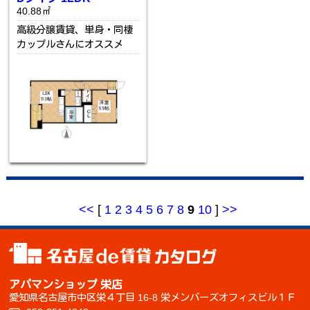
40.88㎡
高級分譲賃貸、単身・同棲
カップルさんにオススメ
<<
[
1
2
3
4
5
6
7
8
9
10
]
>>
アパマンショップ 栄店
愛知県名古屋市中区栄４丁目 16-8 栄メンバーズオフィスビル１Ｆ