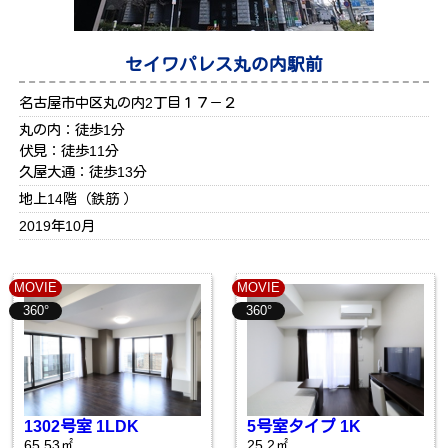
セイワパレス丸の内駅前
名古屋市中区丸の内2丁目１７－２
丸の内：徒歩1分
伏見：徒歩11分
久屋大通：徒歩13分
地上14階（鉄筋 ）
2019年10月
MOVIE
MOVIE
360°
360°
1302号室 1LDK
5号室タイプ 1K
65.53㎡
25.2㎡