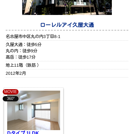
ローレルアイ久屋大通
名古屋市中区丸の内3丁目8-1
久屋大通：徒歩5分
丸の内：徒歩9分
高岳：徒歩17分
地上11階（鉄筋 ）
2012年2月
MOVIE
360°
Dタイプ 1LDK