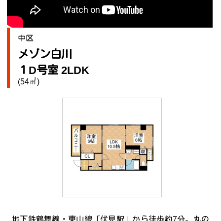
中区
メゾン白川
１D号室 2LDK
(54㎡)
地下鉄鶴舞線・東山線「伏見駅」から徒歩約7分。丸の