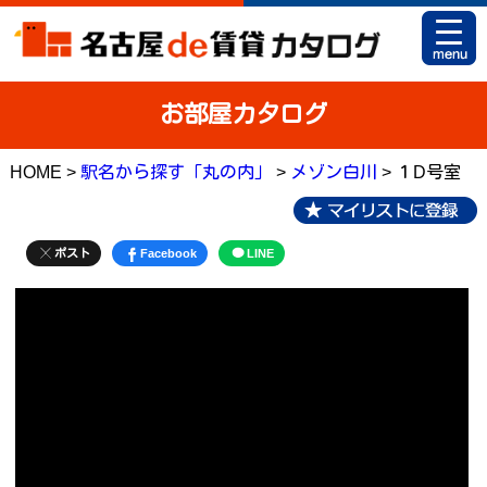
HOME
お部屋カタログ
お部屋カタログとは
HOME >
駅名から探す「丸の内」
>
メゾン白川
> １D号室
駅名から探す
条件から探す
ポスト
Facebook
LINE
地図から探す
マイリスト
アパマンショップ 栄店
アパマンショップ 御器所店
お問い合せ