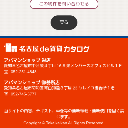
この物件を問い合わせる
戻る
アパマンショップ 栄店
愛知県名古屋市中区栄４丁目 16-8 栄メンバーズオフィスビル１Ｆ
052-251-4848
アパマンショップ 御器所店
愛知県名古屋市昭和区阿由知通３丁目 23 ソレイユ御器所１階
052-745-5777
当サイトの内容、テキスト、画像等の無断転載・無断使用を固く禁
じます。
Copyright © Tokaikaikan All Rights Reserved.