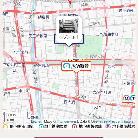
×
メゾン白川
300 m
1000 ft
Leaflet
| Maps ©
Thunderforest
, Data ©
OpenStreetMap contributors